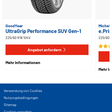
GoodYear
Micheli
UltraGrip Performance SUV Gen-1
e.Pri
225/60 R18 104V
225/60 R
Angebot anfordern
Mehr Informationen
Mehr I
Verwendung von Cookies
Nutzungsbedingungen
Sitemap
Cookies verwalten