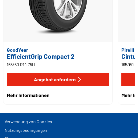
GoodYear
Pirelli
EfficientGrip Compact 2
Cintu
165/60 R14 75H
165/60 R
Angebot anfordern
Mehr Informationen
Mehr I
Verwendung von Cookies
Nutzungsbedingungen