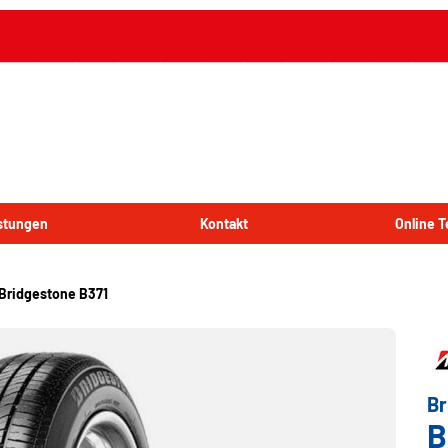
istungen
Kontakt
Online 
Bridgestone B371
Br
B