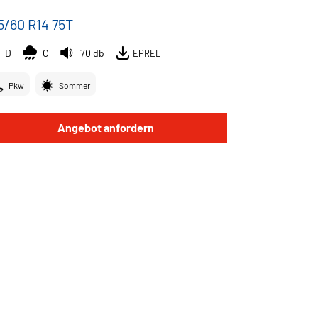
5/60 R14 75T
D
C
70 db
EPREL
Pkw
Sommer
Angebot anfordern