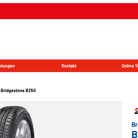
istungen
Kontakt
Online 
Bridgestone B250
Br
B