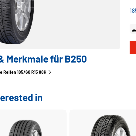
18
& Merkmale für B250
le Reifen‎ 185/60 R15 88H
erested in