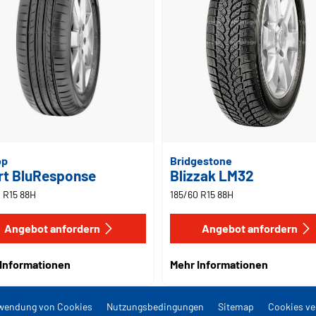
op
Bridgestone
rt BluResponse
Blizzak LM32
 R15 88H
185/60 R15 88H
Angebot anfordern
Angebot anfordern
Informationen
Mehr Informationen
wendung von Cookies
Nutzungsbedingungen
Sitemap
Cookies ve