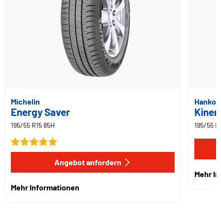
Michelin
Hankoo
Energy Saver
Kiner
195/55 R15 85H
195/55 R
Angebot anfordern
Mehr I
Mehr Informationen