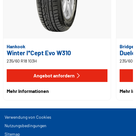
Hankook
Bridge
Winter I*Cept Evo W310
Duele
235/60 R18 103H
235/60 R
Angebot anfordern
Mehr Informationen
Mehr I
Verwendung von Cookies
Nutzungsbedingungen
Sitemap