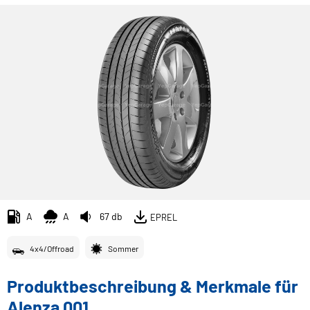
A
A
67 db
EPREL
4x4/Offroad
Sommer
Produktbeschreibung & Merkmale für
Alenza 001