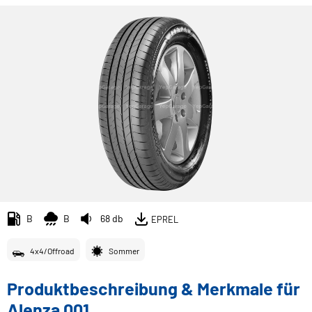
B
B
68 db
EPREL
4x4/Offroad
Sommer
Produktbeschreibung & Merkmale für
Alenza 001