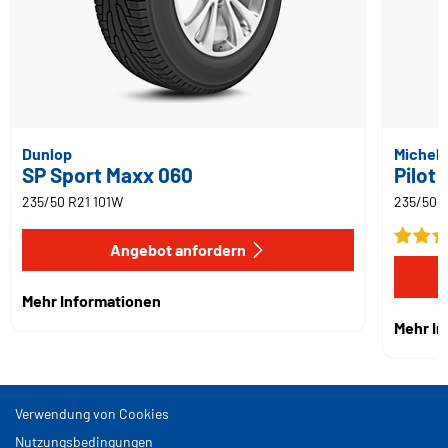
Dunlop
Micheli
SP Sport Maxx 060
Pilot 
235/50 R21 101W
235/50 R
Angebot anfordern
Mehr Informationen
Mehr I
Verwendung von Cookies
Nutzungsbedingungen