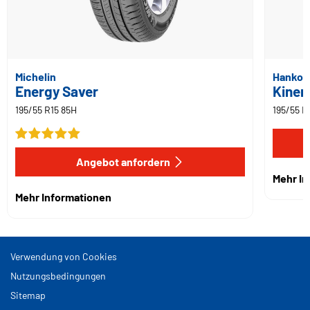
Michelin
Hankoo
Energy Saver
Kiner
195/55 R15 85H
195/55 R
Angebot anfordern
Mehr I
Mehr Informationen
Verwendung von Cookies
Nutzungsbedingungen
Sitemap