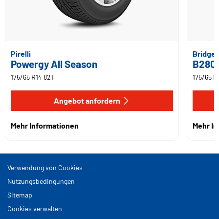
Pirelli
Bridge
Powergy All Season
B280
175/65 R14 82T
175/65 R
Angebot anfordern
Mehr Informationen
Mehr I
Verwendung von Cookies
Nutzungsbedingungen
Sitemap
Cookies verwalten