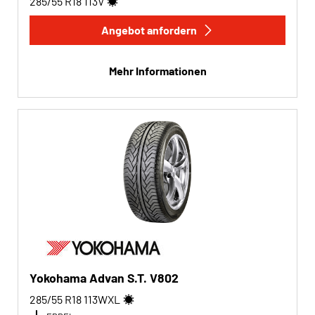
285/55 R18
113
V
Angebot anfordern
Mehr Informationen
Yokohama Advan S.T. V802
285/55 R18
113
W
XL