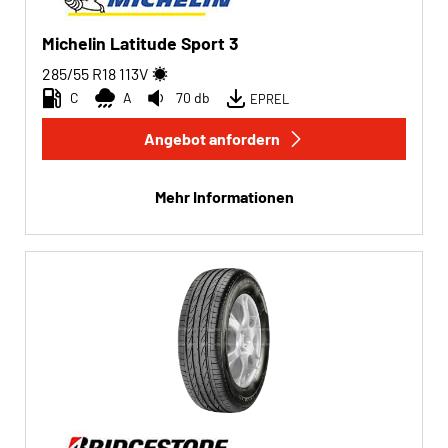
Michelin Latitude Sport 3
285/55 R18
113
V
C
A
70 db
EPREL
Angebot anfordern
Mehr Informationen