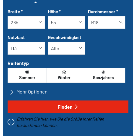
Tab updated: Nach Grösse
Breite
*
Höhe
*
Durchmesser
*
Nutzlast
Geschwindigkeit
Reifentyp
Sommer
Winter
Ganzjahres
Mehr Optionen
Alle Marken
Finden
Erfahren Sie hier, wie Sie die Größe Ihrer Reifen
Fahrzeugtyp
herausfinden können.