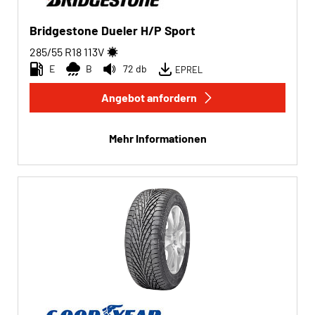
Bridgestone Dueler H/P Sport
285/55 R18
113
V
E
B
72 db
EPREL
Angebot anfordern
Mehr Informationen