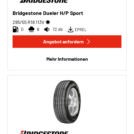
Bridgestone Dueler H/P Sport
285/55 R18
113
V
D
B
72 db
EPREL
Angebot anfordern
Mehr Informationen