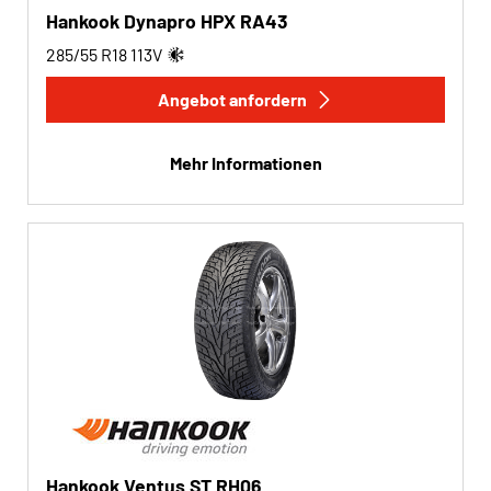
Hankook Dynapro HPX RA43
285/55 R18
113
V
Angebot anfordern
Mehr Informationen
Hankook Ventus ST RH06