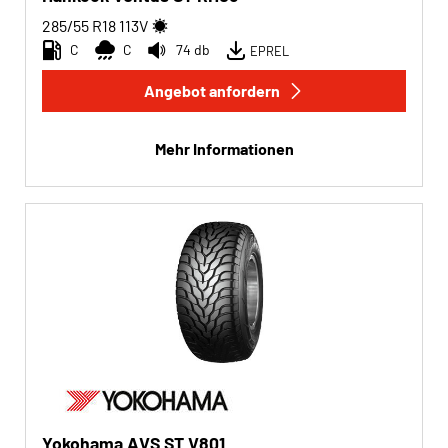
285/55 R18
113
V
C
C
74 db
EPREL
Angebot anfordern
Mehr Informationen
Yokohama AVS ST V801