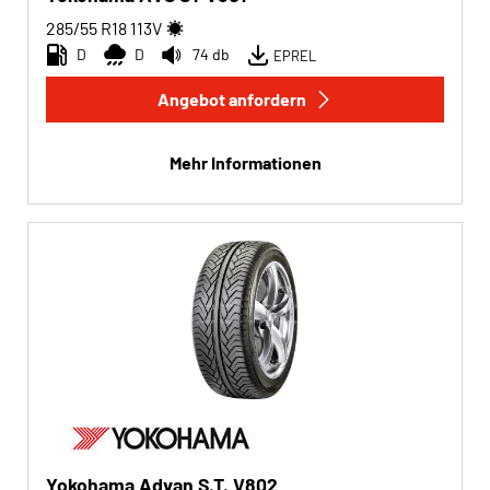
285/55 R18
113
V
D
D
74 db
EPREL
Angebot anfordern
Mehr Informationen
Yokohama Advan S.T. V802