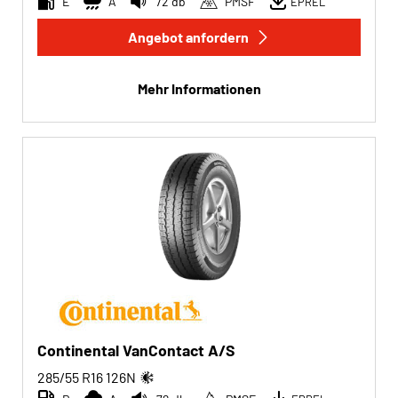
E
A
72 db
PMSF
EPREL
Angebot anfordern
Run-flat
Run-flat (0)
Mehr Informationen
Keine Run-flat (2)
Mehr Optionen
Continental VanContact A/S
285/55 R16
126
N