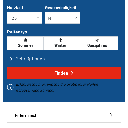
Nutzlast
Geschwindigkeit
Reifentyp
Sommer
Winter
Ganzjahres
Mehr Optionen
Alle Marken
Finden
Erfahren Sie hier, wie Sie die Größe Ihrer Reifen
Fahrzeugtyp
herausfinden können.
Run-flat
Filtern nach