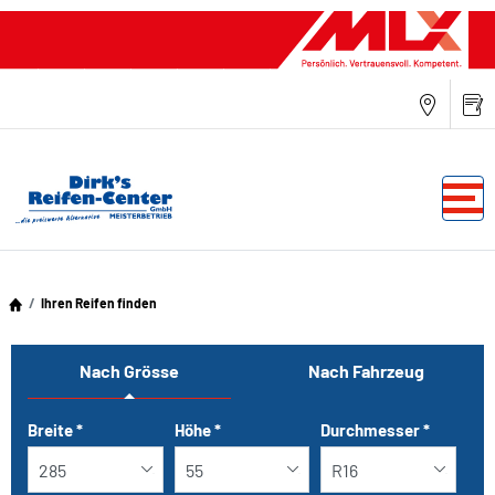
Ihren Reifen finden
Nach Grösse
Nach Fahrzeug
Tab updated: Nach Grösse
Breite
*
Höhe
*
Durchmesser
*