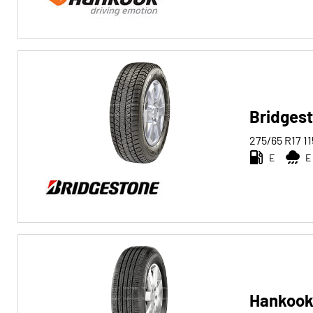
Run-flat
Run-flat (0)
Keine Run-flat (36)
Mehr
Bridges
Optionen
275/65 R17
11
E
E
Hankook