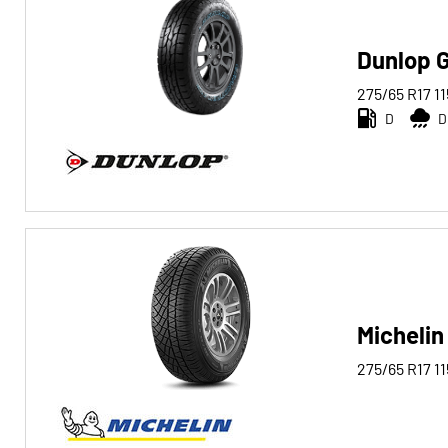
Dunlop 
275/65 R17
11
D
D
Michelin
275/65 R17
11