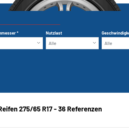
hmesser
*
Nutzlast
Geschwindigk
Run-flat
Reifen ‎275/65 R17 - 36 Referenzen