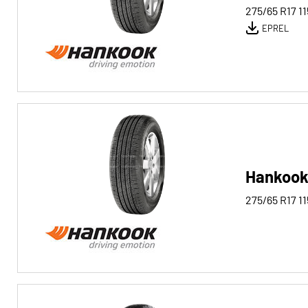
275/65 R17
11
EPREL
Hankook
275/65 R17
11