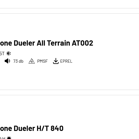
one Dueler All Terrain AT002
5
T
73 db
PMSF
EPREL
tone Dueler H/T 840
4
H