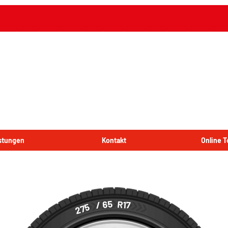
istungen
Kontakt
Online 
/ 65
R17
275