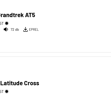
Grandtrek AT5
5
T
72 db
EPREL
 Latitude Cross
5
T