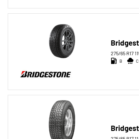
Bridgest
275/65 R17
11
B
C
Bridges
275/65 R17
11