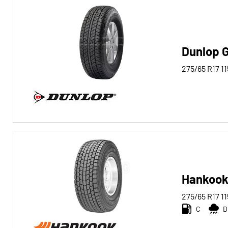
Reifentyp
Alle Arten (36)
Winter (6)
Dunlop 
Sommer (15)
275/65 R17
11
Ganzjahres (15)
Fahrzeugtyp
Alle Arten (36)
Pkw (4)
4x4/Offroad (32)
Hankook
Transporter (0)
275/65 R17
11
Wohnmobil (0)
C
D