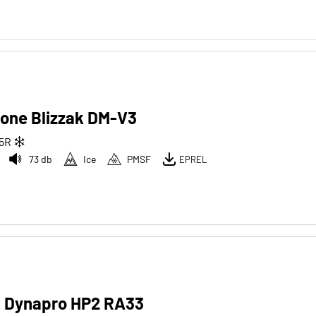
tone Blizzak DM-V3
5
R
73 db
Ice
PMSF
EPREL
 Dynapro HP2 RA33