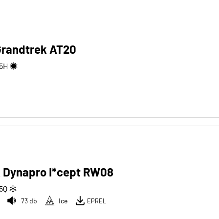
Grandtrek AT20
5
H
 Dynapro I*cept RW08
5
Q
73 db
Ice
EPREL