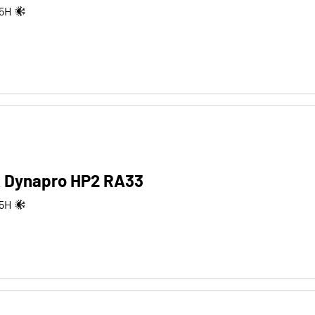
5
H
 Dynapro HP2 RA33
5
H