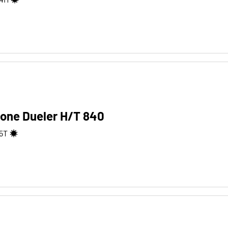
tone Dueler H/T 840
5
T