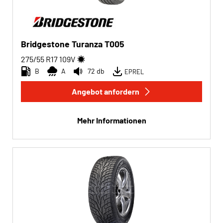
Bridgestone Turanza T005
275/55 R17
109
V
B
A
72 db
EPREL
Angebot anfordern
Mehr Informationen