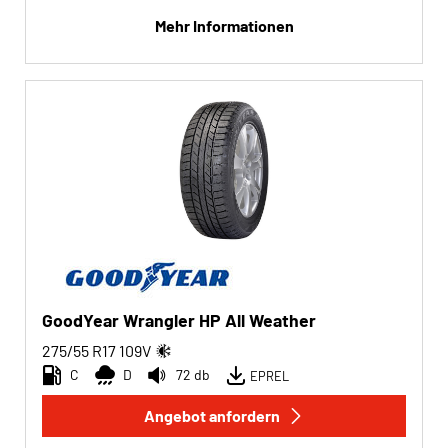
Mehr Informationen
GoodYear Wrangler HP All Weather
275/55 R17
109
V
C
D
72 db
EPREL
Angebot anfordern