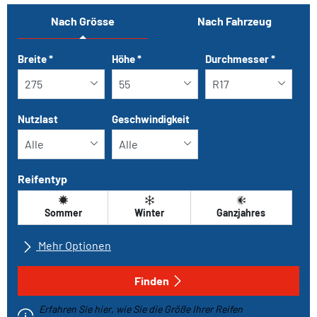
Nach Grösse
Nach Fahrzeug
Tab updated: Nach Grösse
Breite
*
Höhe
*
Durchmesser
*
Nutzlast
Geschwindigkeit
Reifentyp
Sommer
Winter
Ganzjahres
Mehr Optionen
Alle Marken
Finden
Erfahren Sie hier, wie Sie die Größe Ihrer Reifen