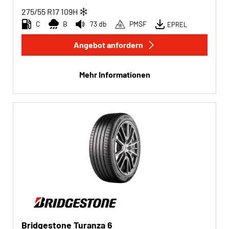
275/55 R17
109
H
C
B
73 db
PMSF
EPREL
Angebot anfordern
Mehr Informationen
Bridgestone Turanza 6