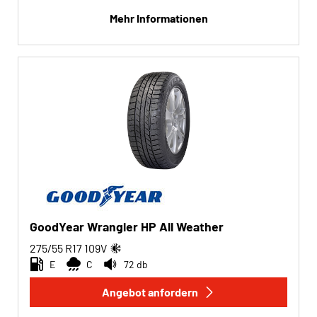
Mehr Informationen
GoodYear Wrangler HP All Weather
275/55 R17
109
V
E
C
72 db
Angebot anfordern