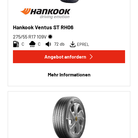
Hankook Ventus ST RH06
275/55 R17
109
V
C
C
72 db
EPREL
Angebot anfordern
Mehr Informationen