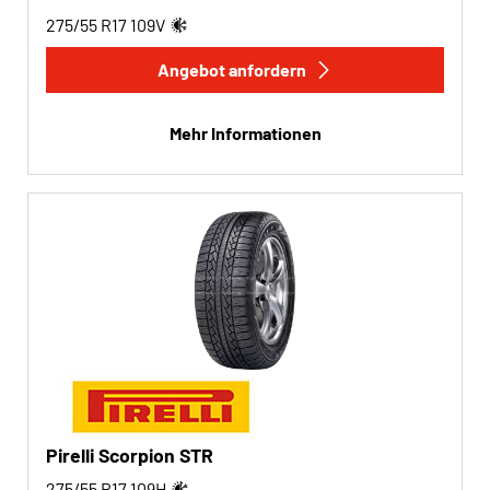
275/55 R17
109
V
Angebot anfordern
Mehr Informationen
Pirelli Scorpion STR
275/55 R17
109
H