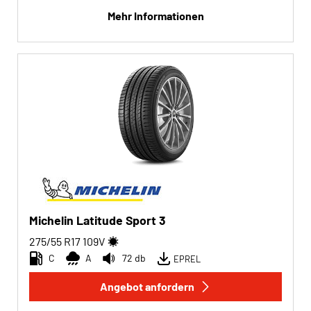
Mehr Informationen
Michelin Latitude Sport 3
275/55 R17
109
V
C
A
72 db
EPREL
Angebot anfordern