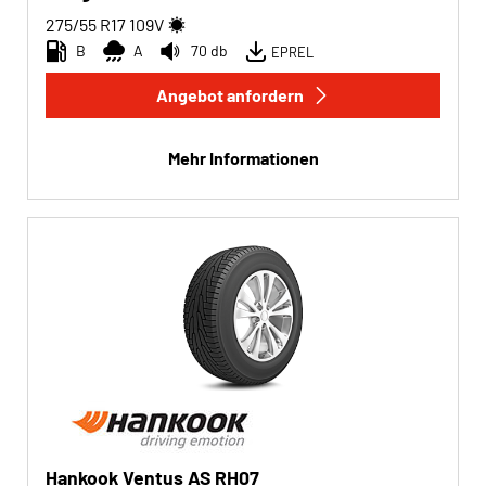
275/55 R17
109
V
B
A
70 db
EPREL
Angebot anfordern
Mehr Informationen
Hankook Ventus AS RH07