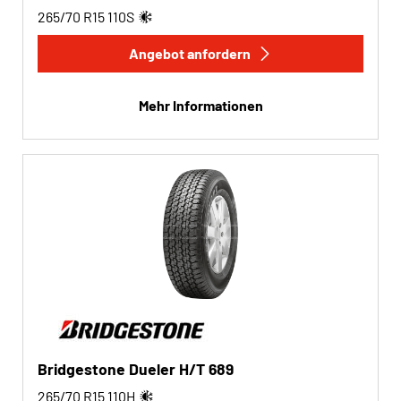
265/70 R15
110
S
Angebot anfordern
Mehr Informationen
Bridgestone Dueler H/T 689
265/70 R15
110
H