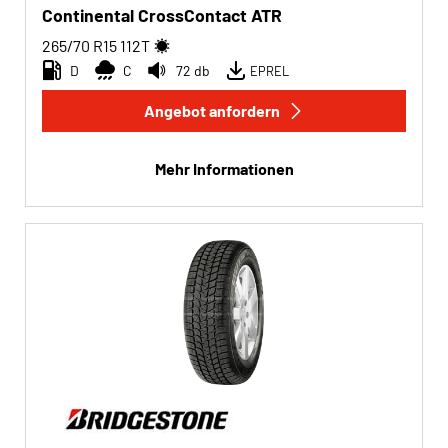
Continental CrossContact ATR
265/70 R15
112
T
D
C
72 db
EPREL
Angebot anfordern
Mehr Informationen