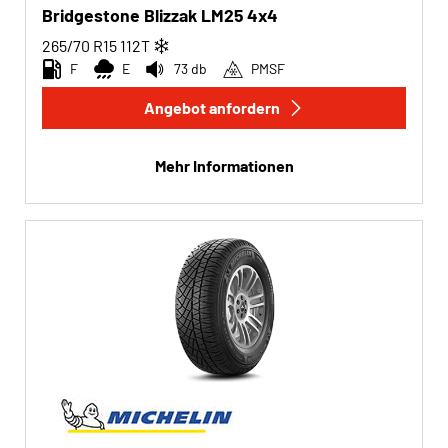
Bridgestone Blizzak LM25 4x4
265/70 R15
112
T
F
E
73 db
PMSF
Angebot anfordern
Mehr Informationen