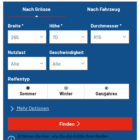
Nach Grösse
Nach Fahrzeug
Tab updated: Nach Grösse
Breite
*
Höhe
*
Durchmesser
*
Nutzlast
Geschwindigkeit
Reifentyp
Sommer
Winter
Ganzjahres
Mehr Optionen
Alle Marken
Finden
Erfahren Sie hier, wie Sie die Größe Ihrer Reifen