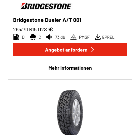
Bridgestone Dueler A/T 001
265/70 R15
112
S
D
C
73 db
PMSF
EPREL
Angebot anfordern
Mehr Informationen