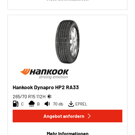
Hankook Dynapro HP2 RA33
265/70 R15
112
H
C
B
70 db
EPREL
Angebot anfordern
Mehr Informationen