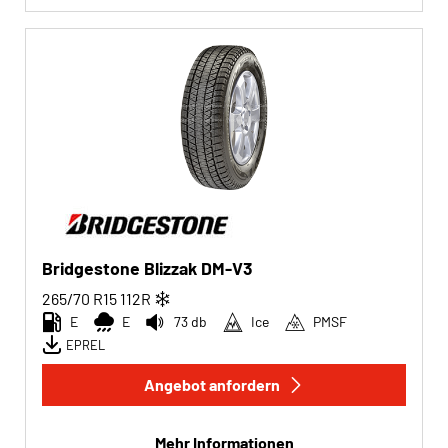
Bridgestone Blizzak DM-V3
265/70 R15
112
R
E
E
73 db
Ice
PMSF
EPREL
Angebot anfordern
Mehr Informationen