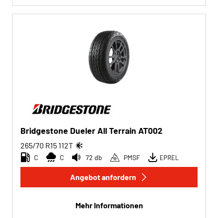
Bridgestone Dueler All Terrain AT002
265/70 R15
112
T
C
C
72 db
PMSF
EPREL
Angebot anfordern
Mehr Informationen