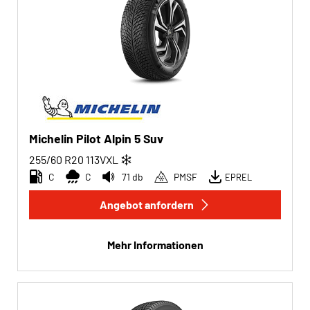
Michelin Pilot Alpin 5 Suv
255/60 R20
113
V
XL
C
C
71 db
PMSF
EPREL
Angebot anfordern
Mehr Informationen