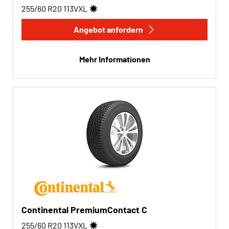
255/60 R20
113
V
XL
Angebot anfordern
Mehr Informationen
Continental PremiumContact C
255/60 R20
113
V
XL