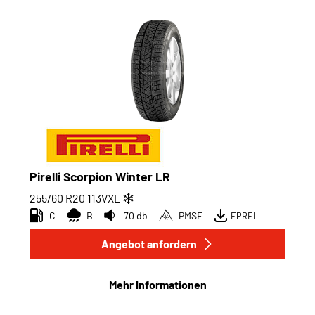
Pirelli Scorpion Winter LR
255/60 R20
113
V
XL
C
B
70 db
PMSF
EPREL
Angebot anfordern
Mehr Informationen