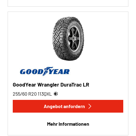
GoodYear Wrangler DuraTrac LR
255/60 R20
113
Q
XL
Angebot anfordern
Mehr Informationen