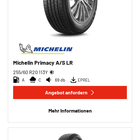
Michelin Primacy A/S LR
255/60 R20
113
Y
A
C
69 db
EPREL
Angebot anfordern
Mehr Informationen