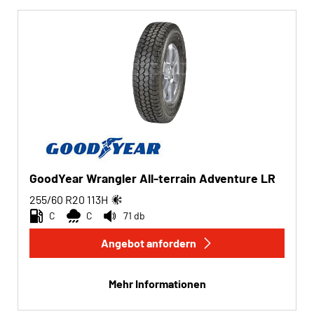
GoodYear Wrangler All-terrain Adventure LR
255/60 R20
113
H
C
C
71 db
Angebot anfordern
Mehr Informationen