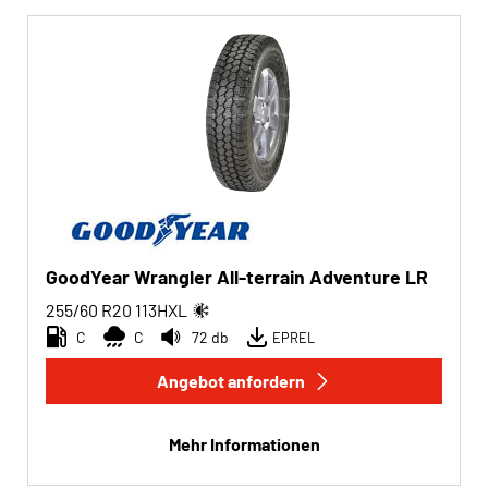
GoodYear Wrangler All-terrain Adventure LR
255/60 R20
113
H
XL
C
C
72 db
EPREL
Angebot anfordern
Mehr Informationen