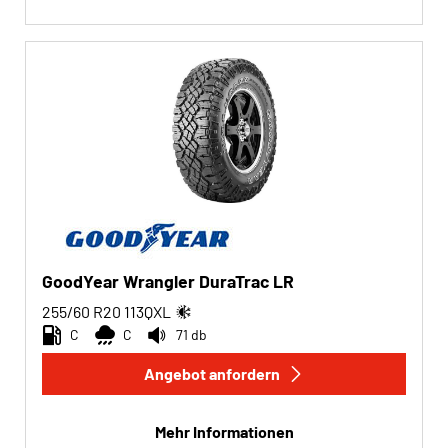
GoodYear Wrangler DuraTrac LR
255/60 R20
113
Q
XL
C
C
71 db
Angebot anfordern
Mehr Informationen