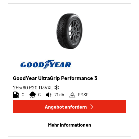
GoodYear UltraGrip Performance 3
255/60 R20
113
V
XL
C
C
71 db
PMSF
Angebot anfordern
Mehr Informationen