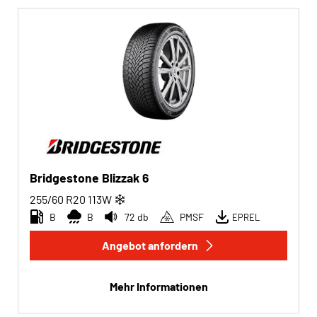
Bridgestone Blizzak 6
255/60 R20
113
W
B
B
72 db
PMSF
EPREL
Angebot anfordern
Mehr Informationen