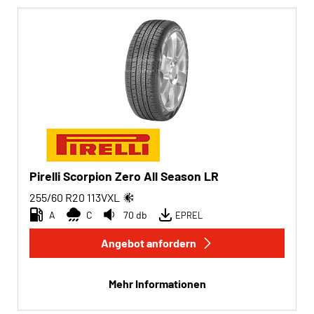
Pirelli Scorpion Zero All Season LR
255/60 R20
113
V
XL
A
C
70 db
EPREL
Angebot anfordern
Mehr Informationen