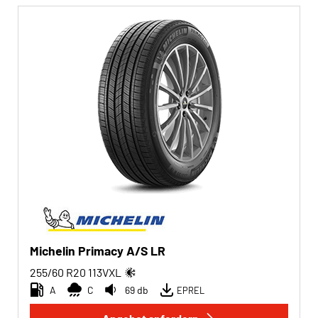
Michelin Primacy A/S LR
255/60 R20
113
V
XL
A
C
69 db
EPREL