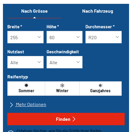
Nach Grösse
Nach Fahrzeug
Tab updated: Nach Grösse
Breite
*
Höhe
*
Durchmesser
*
Nutzlast
Geschwindigkeit
Reifentyp
Sommer
Winter
Ganzjahres
Mehr Optionen
Alle Marken
Finden
Erfahren Sie hier, wie Sie die Größe Ihrer Reifen