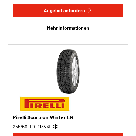
Angebot anfordern
Mehr Informationen
Pirelli Scorpion Winter LR
255/60 R20
113
V
XL