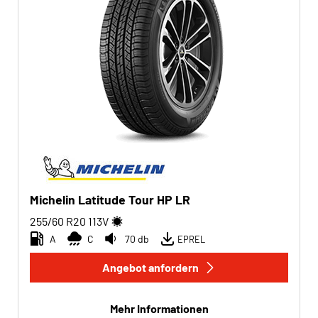
Michelin Latitude Tour HP LR
255/60 R20
113
V
A
C
70 db
EPREL
Angebot anfordern
Mehr Informationen