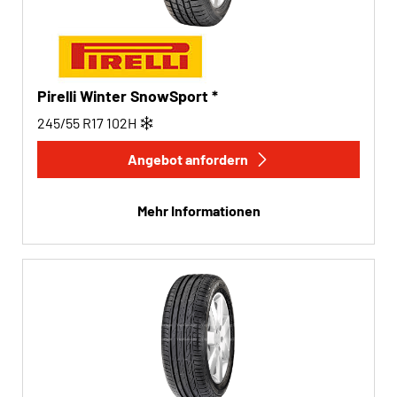
Pirelli Winter SnowSport *
245/55 R17
102
H
Angebot anfordern
Mehr Informationen