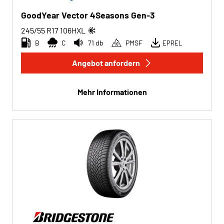
GoodYear Vector 4Seasons Gen-3
245/55 R17
106
H
XL
B
C
71 db
PMSF
EPREL
Angebot anfordern
Mehr Informationen