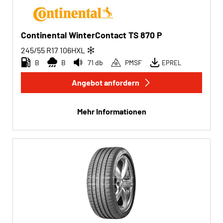
Continental WinterContact TS 870 P
245/55 R17
106
H
XL
B
B
71 db
PMSF
EPREL
Angebot anfordern
Mehr Informationen