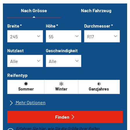
Nach Grösse
Nach Fahrzeug
Tab updated: Nach Grösse
Breite
*
Höhe
*
Durchmesser
*
Nutzlast
Geschwindigkeit
Reifentyp
Sommer
Winter
Ganzjahres
Mehr Optionen
Alle Marken
Finden
Erfahren Sie hier, wie Sie die Größe Ihrer Reifen