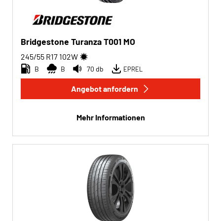
Bridgestone Turanza T001 MO
245/55 R17
102
W
B
B
70 db
EPREL
Angebot anfordern
Mehr Informationen