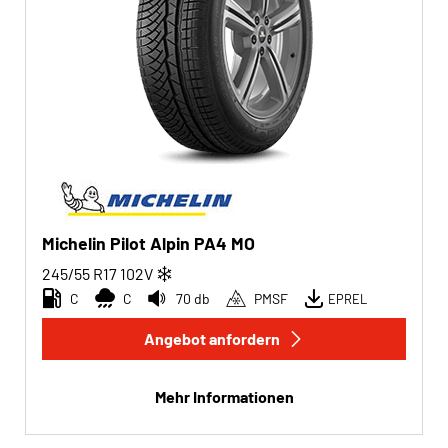
Michelin Pilot Alpin PA4 MO
245/55 R17
102
V
C
C
70 db
PMSF
EPREL
Angebot anfordern
Mehr Informationen