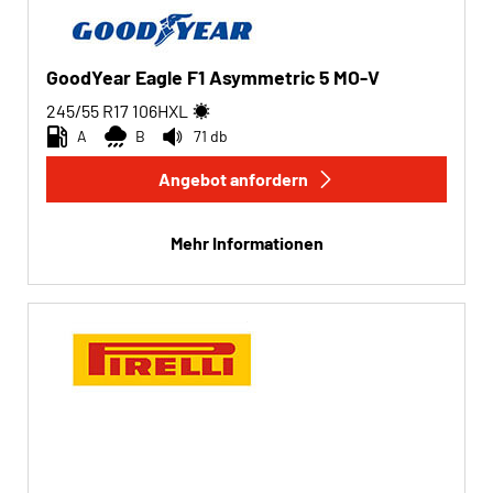
GoodYear Eagle F1 Asymmetric 5 MO-V
245/55 R17
106
H
XL
A
B
71 db
Angebot anfordern
Mehr Informationen