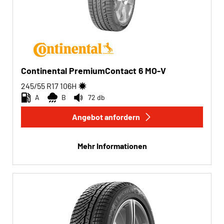
Continental PremiumContact 6 MO-V
245/55 R17
106
H
A
B
72 db
Angebot anfordern
Mehr Informationen