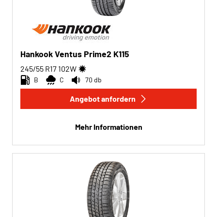
Hankook Ventus Prime2 K115
245/55 R17
102
W
B
C
70 db
Angebot anfordern
Mehr Informationen