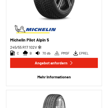
Michelin Pilot Alpin 5
245/55 R17
102
V
C
B
70 db
PMSF
EPREL
Angebot anfordern
Mehr Informationen