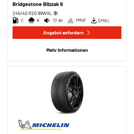
Bridgestone Blizzak 6
245/40 R20
99
W
XL
C
B
72 db
PMSF
EPREL
Angebot anfordern
Mehr Informationen