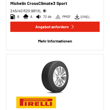
Michelin CrossClimate3 Sport
245/40 R20
99
Y
XL
B
A
72 db
PMSF
EPREL
Angebot anfordern
Mehr Informationen