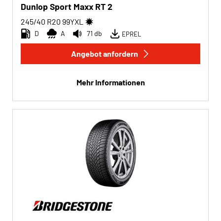
Dunlop Sport Maxx RT 2
245/40 R20
99
Y
XL
D
A
71 db
EPREL
Angebot anfordern
Mehr Informationen