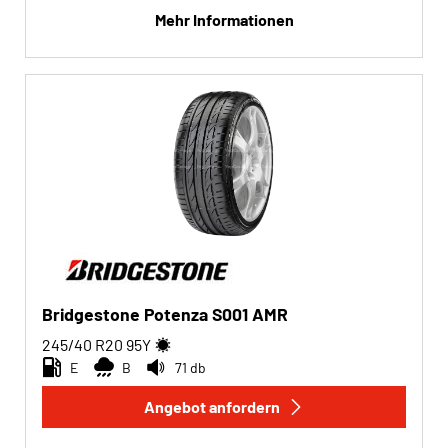
Mehr Informationen
Bridgestone Potenza S001 AMR
245/40 R20
95
Y
E
B
71 db
Angebot anfordern