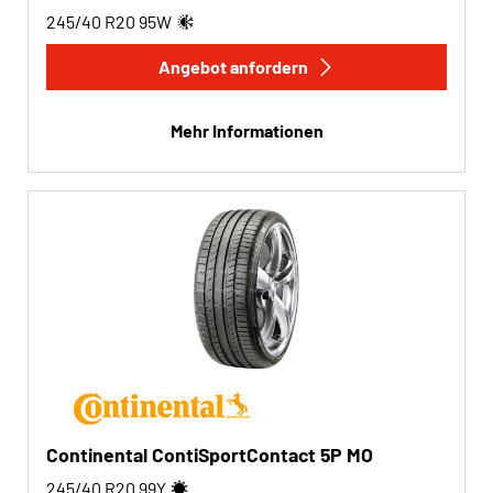
245/40 R20
95
W
Angebot anfordern
Mehr Informationen
Continental ContiSportContact 5P MO
245/40 R20
99
Y