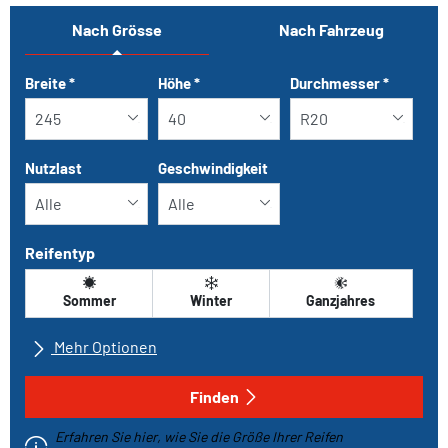
Nach Grösse
Nach Fahrzeug
Tab updated: Nach Grösse
Breite
*
Höhe
*
Durchmesser
*
Nutzlast
Geschwindigkeit
Reifentyp
Sommer
Winter
Ganzjahres
Mehr Optionen
Alle Marken
Finden
Erfahren Sie hier, wie Sie die Größe Ihrer Reifen