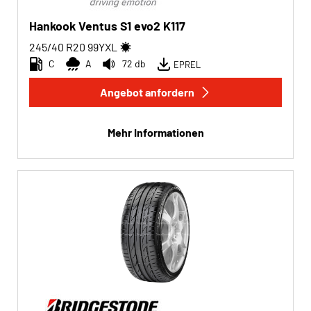
Hankook Ventus S1 evo2 K117
245/40 R20
99
Y
XL
C
A
72 db
EPREL
Angebot anfordern
Mehr Informationen