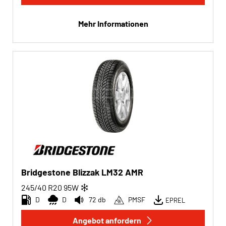
Mehr Informationen
Bridgestone Blizzak LM32 AMR
245/40 R20
95
W
D
D
72 db
PMSF
EPREL
Angebot anfordern