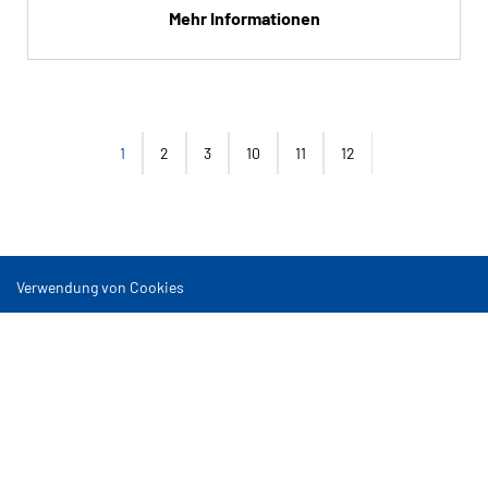
Mehr Informationen
1
2
3
10
11
12
Verwendung von Cookies
Nutzungsbedingungen
Sitemap
Cookies verwalten
Euromaster GmbH, Theodor-Heuss-Anlage 12, 68165 Mannheim
Copyright © EUROMASTER - 2022 Alle Rechte vorbehalten