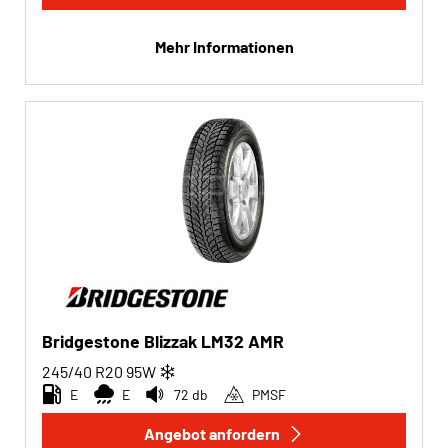
Mehr Informationen
Bridgestone Blizzak LM32 AMR
245/40 R20
95
W
E
E
72 db
PMSF
Angebot anfordern