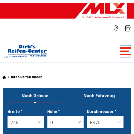
Ihren Reifen finden
Nach Grösse
Nach Fahrzeug
Tab updated: Nach Grösse
Breite
*
Höhe
*
Durchmesser
*