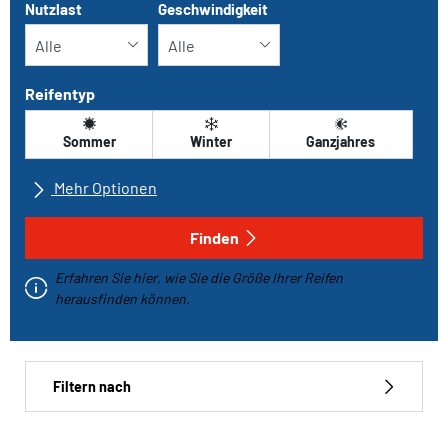
Nutzlast
Geschwindigkeit
Reifentyp
Sommer
Winter
Ganzjahres
Mehr Optionen
Alle Marken
Finden
Erfahren Sie hier, wie Sie die Größe Ihrer Reifen
Fahrzeugtyp
herausfinden können.
Run-flat
Filtern nach