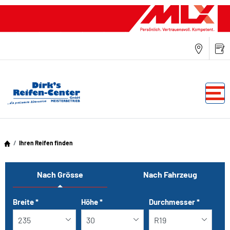
Ihren Reifen finden
Nach Grösse
Nach Fahrzeug
Tab updated: Nach Grösse
Breite
*
Höhe
*
Durchmesser
*