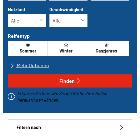
Nutzlast
Geschwindigkeit
Reifentyp
Sommer
Winter
Ganzjahres
Mehr Optionen
Alle Marken
Finden
Erfahren Sie hier, wie Sie die Größe Ihrer Reifen
Fahrzeugtyp
herausfinden können.
Run-flat
Filtern nach