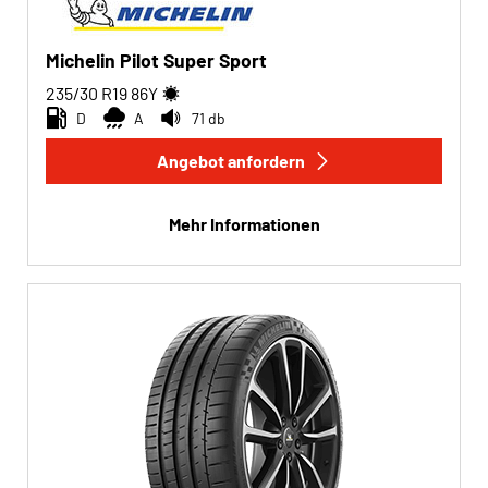
Run-flat
Michelin Pilot Super Sport
Run-flat (0)
235/30 R19
86
Y
D
A
71 db
Keine Run-flat (2)
Angebot anfordern
Mehr Optionen
Mehr Informationen