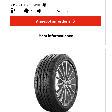
215/50 R17
95
W
XL
B
A
70 db
EPREL
Angebot anfordern
Mehr Informationen