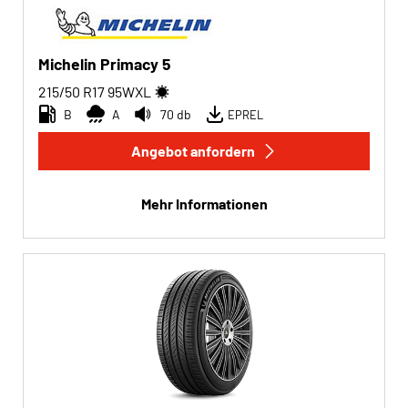
Michelin Primacy 5
215/50 R17
95
W
XL
B
A
70 db
EPREL
Angebot anfordern
Mehr Informationen