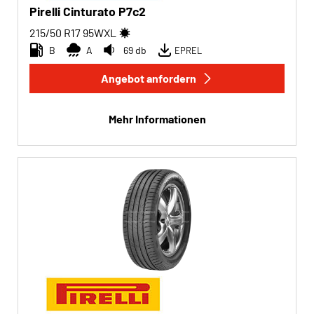
Pirelli Cinturato P7c2
215/50 R17
95
W
XL
B
A
69 db
EPREL
Angebot anfordern
Mehr Informationen