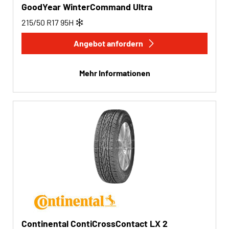
GoodYear WinterCommand Ultra
215/50 R17
95
H
Angebot anfordern
Mehr Informationen
Continental ContiCrossContact LX 2