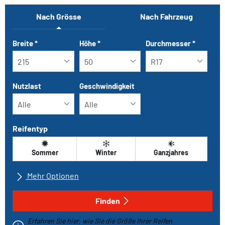
Nach Grösse
Nach Fahrzeug
Tab updated: Nach Grösse
Breite
*
Höhe
*
Durchmesser
*
Nutzlast
Geschwindigkeit
Reifentyp
Sommer
Winter
Ganzjahres
Mehr Optionen
Alle Marken
Finden
Erfahren Sie hier, wie Sie die Größe Ihrer Reifen