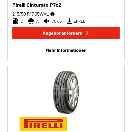
Pirelli Cinturato P7c2
215/50 R17
95
W
XL
C
A
70 db
EPREL
Angebot anfordern
Mehr Informationen