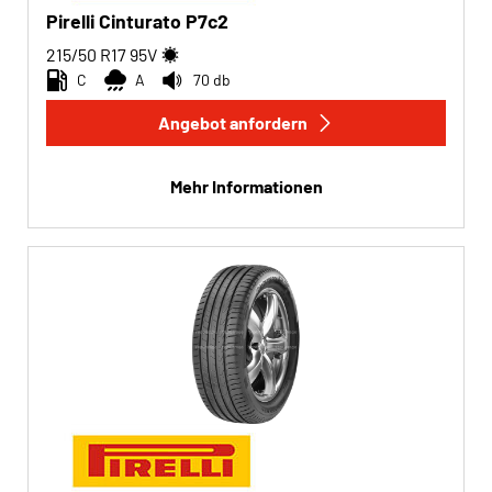
Pirelli Cinturato P7c2
215/50 R17
95
V
C
A
70 db
Angebot anfordern
Mehr Informationen