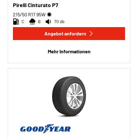
Pirelli Cinturato P7
215/50 R17
95
W
C
B
70 db
Angebot anfordern
Mehr Informationen