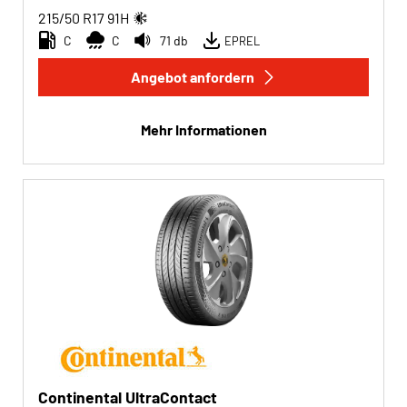
215/50 R17
91
H
C
C
71 db
EPREL
Angebot anfordern
Mehr Informationen
Continental UltraContact