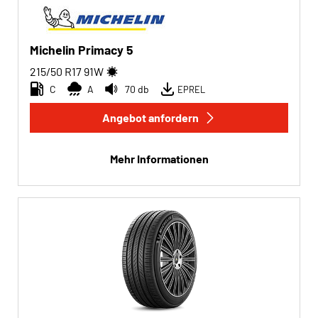
Michelin Primacy 5
215/50 R17
91
W
C
A
70 db
EPREL
Angebot anfordern
Mehr Informationen