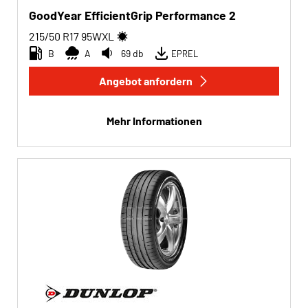
GoodYear EfficientGrip Performance 2
215/50 R17
95
W
XL
B
A
69 db
EPREL
Angebot anfordern
Mehr Informationen