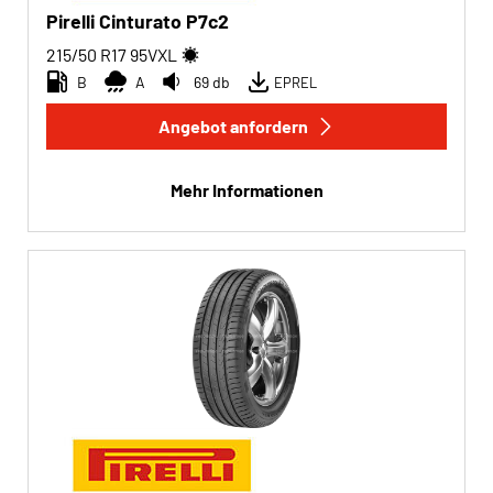
Pirelli Cinturato P7c2
215/50 R17
95
V
XL
B
A
69 db
EPREL
Angebot anfordern
Mehr Informationen