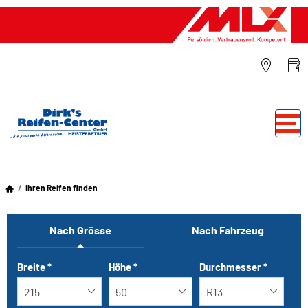
Ihren Reifen finden
Nach Grösse
Nach Fahrzeug
Tab updated: Nach Grösse
Breite
*
Höhe
*
Durchmesser
*