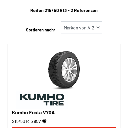
Reifentyp
Reifen ‎215/50 R13 - 2 Referenzen
Alle Arten (2)
Winter (0)
Sortieren nach:
Sommer (2)
Ganzjahres (0)
Fahrzeugtyp
Alle Arten (2)
Pkw (2)
4x4/Offroad (0)
Transporter (0)
Kumho Ecsta V70A
Wohnmobil (0)
215/50 R13
85
V