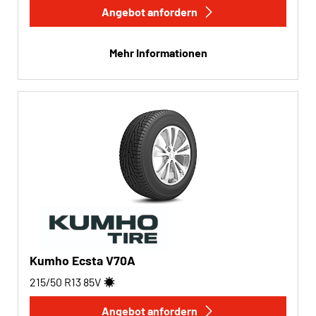
Angebot anfordern
Run-flat
Mehr Informationen
Run-flat (0)
Keine Run-flat (2)
Mehr Optionen
Kumho Ecsta V70A
215/50 R13
85
V
Angebot anfordern