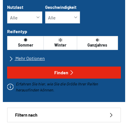
Nutzlast
Geschwindigkeit
Reifentyp
Sommer
Winter
Ganzjahres
Mehr Optionen
Alle Marken
Finden
Erfahren Sie hier, wie Sie die Größe Ihrer Reifen
Fahrzeugtyp
herausfinden können.
Run-flat
Filtern nach