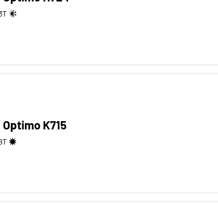
3
T
 Optimo K715
8
T