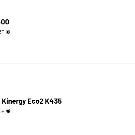
P400
3
T
 Kinergy Eco2 K435
5
H