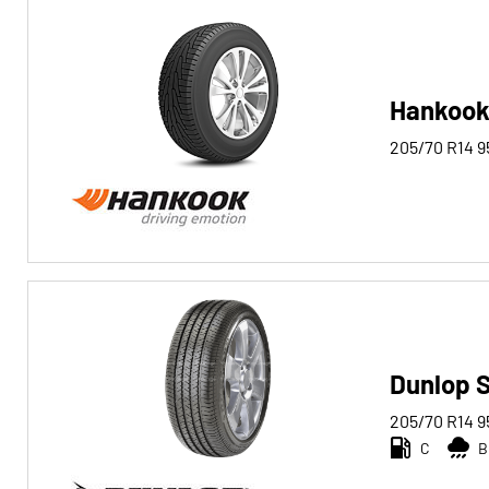
Reifentyp
Alle Arten (20)
Winter (0)
Hankook
Sommer (13)
205/70 R14
9
Ganzjahres (7)
Fahrzeugtyp
Alle Arten (20)
Pkw (14)
4x4/Offroad (4)
Dunlop S
Transporter (2)
205/70 R14
9
Wohnmobil (0)
C
B