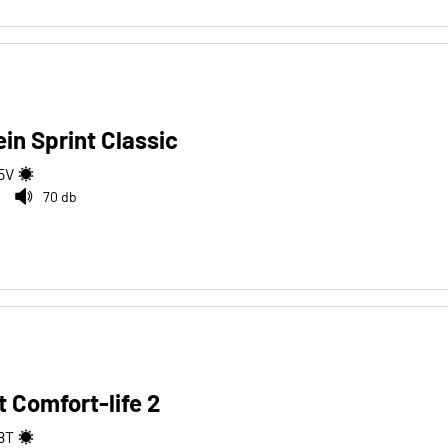
in Sprint Classic
5
V
70 db
 Comfort-life 2
8
T