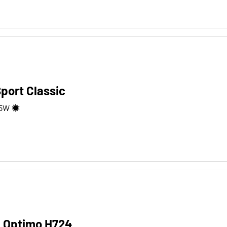
port Classic
5
W
 Optimo H724