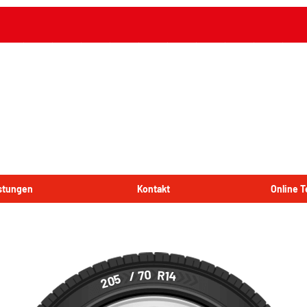
istungen
Kontakt
Online 
/ 70
R14
205