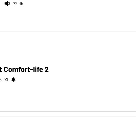
72 db
 Comfort-life 2
8
T
XL