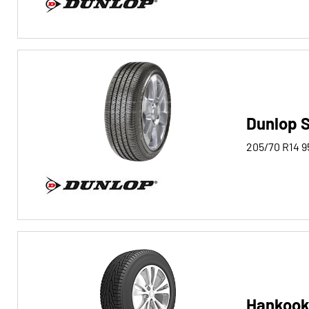
Run-flat
Run-flat (0)
Keine Run-flat (20)
Mehr
Optionen
Dunlop S
205/70 R14
9
Hankook