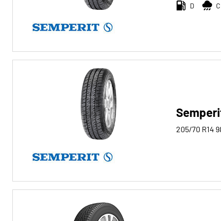
D
C
Semperit
205/70 R14
9