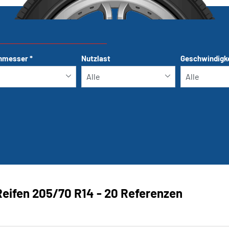
hmesser
*
Nutzlast
Geschwindigk
Run-flat
Reifen ‎205/70 R14 - 20 Referenzen