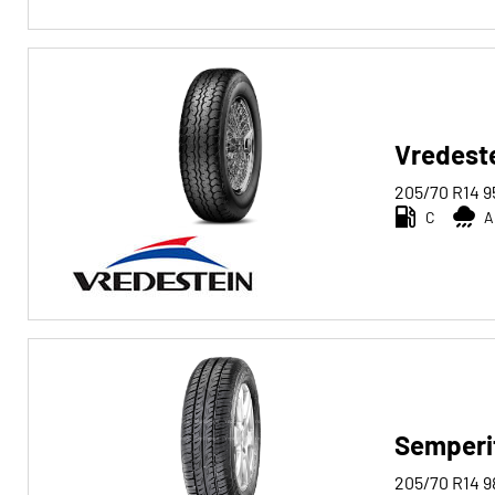
Vredeste
205/70 R14
9
C
A
Semperit
205/70 R14
9