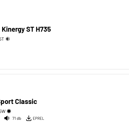
 Kinergy ST H735
5
T
port Classic
5
W
71 db
EPREL