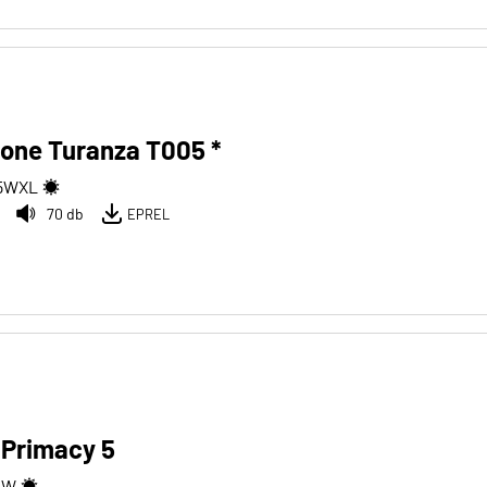
one Turanza T005 *
5
W
XL
70 db
EPREL
 Primacy 5
1
W