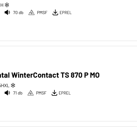
1
H
70 db
PMSF
EPREL
tal WinterContact TS 870 P MO
5
H
XL
71 db
PMSF
EPREL