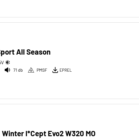
port All Season
5
V
71 db
PMSF
EPREL
 Winter I*Cept Evo2 W320 MO