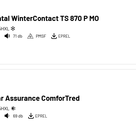
tal WinterContact TS 870 P MO
5
H
XL
71 db
PMSF
EPREL
r Assurance ComforTred
5
H
XL
69 db
EPREL