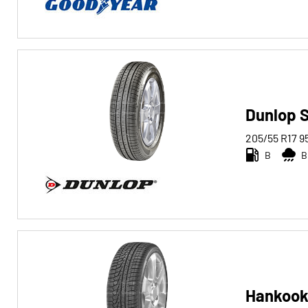
Run-flat
Run-flat (40)
Keine Run-flat (297)
Mehr
Dunlop S
Optionen
205/55 R17
9
B
B
Hankook