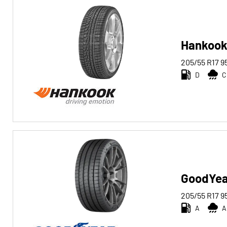
Reifentyp
Alle Arten (297)
Winter (71)
Hankook
Sommer (176)
205/55 R17
9
D
C
Ganzjahres (54)
Fahrzeugtyp
Alle Arten (297)
Pkw (293)
4x4/Offroad (4)
GoodYea
Transporter (0)
205/55 R17
9
Wohnmobil (0)
A
A