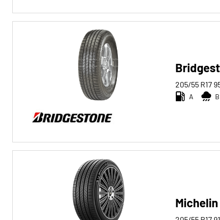
Bridgest
205/55 R17
9
A
B
Michelin
205/55 R17
9