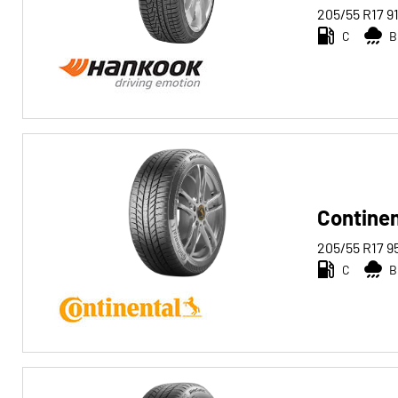
205/55 R17
9
C
B
Continen
205/55 R17
9
C
B