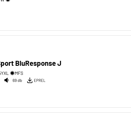
Sport BluResponse J
5
Y
XL
MFS
69 db
EPREL