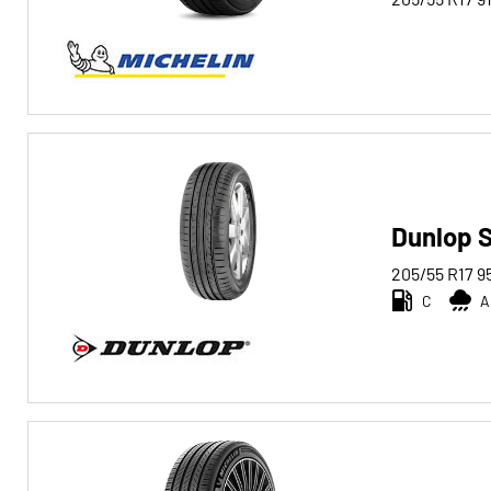
Dunlop 
205/55 R17
9
C
A