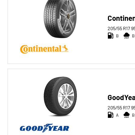
Continen
205/55 R17
9
B
B
GoodYea
205/55 R17
9
A
B