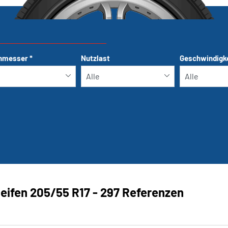
hmesser
*
Nutzlast
Geschwindigk
Run-flat
eifen ‎205/55 R17 - 297 Referenzen