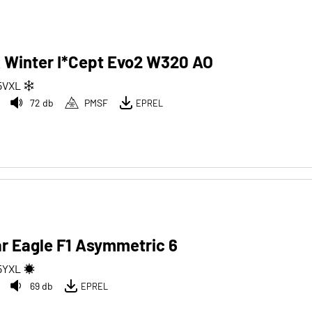
 Winter I*Cept Evo2 W320 AO
5
V
XL
72 db
PMSF
EPREL
r Eagle F1 Asymmetric 6
5
Y
XL
69 db
EPREL