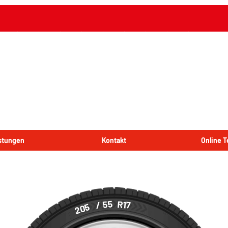
istungen
Kontakt
Online 
/ 55
R17
205