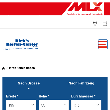
Ihren Reifen finden
Nach Grösse
Nach Fahrzeug
Tab updated: Nach Grösse
Breite
*
Höhe
*
Durchmesser
*