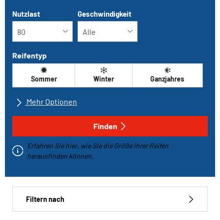
Nutzlast
Geschwindigkeit
Reifentyp
Sommer
Winter
Ganzjahres
Mehr Optionen
Alle Marken
Finden
Erfahren Sie hier, wie Sie die Größe Ihrer Reifen
Fahrzeugtyp
herausfinden können.
Run-flat
Filtern nach