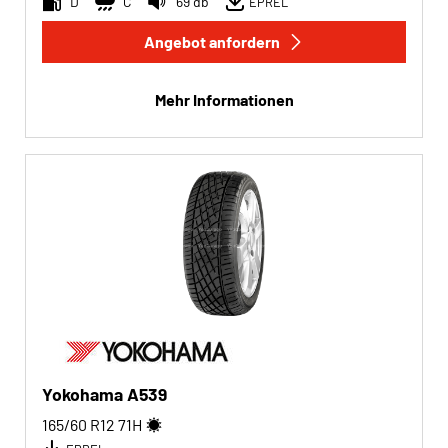
D
C
69 db
EPREL
Angebot anfordern
Run-flat
Run-flat (0)
Mehr Informationen
Keine Run-flat (2)
Mehr Optionen
Yokohama A539
165/60 R12
71
H