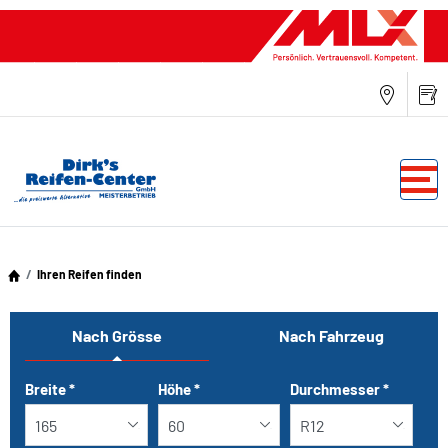
Ihren Reifen finden
Nach Grösse
Nach Fahrzeug
Tab updated: Nach Grösse
Breite
*
Höhe
*
Durchmesser
*