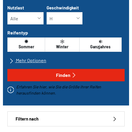
Nutzlast
Geschwindigkeit
Reifentyp
Sommer
Winter
Ganzjahres
Mehr Optionen
Alle Marken
Finden
Erfahren Sie hier, wie Sie die Größe Ihrer Reifen
Fahrzeugtyp
herausfinden können.
Run-flat
Filtern nach