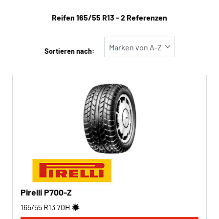
Reifentyp
Reifen ‎165/55 R13 - 2 Referenzen
Alle Arten (2)
Winter (0)
Sortieren nach:
Sommer (2)
Ganzjahres (0)
Fahrzeugtyp
Alle Arten (2)
Pkw (2)
4x4/Offroad (0)
Transporter (0)
Pirelli P700-Z
Wohnmobil (0)
165/55 R13
70
H