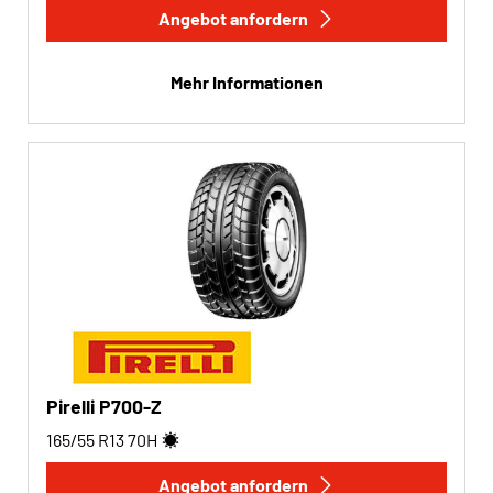
Angebot anfordern
Run-flat
Mehr Informationen
Run-flat (0)
Keine Run-flat (2)
Mehr Optionen
Pirelli P700-Z
165/55 R13
70
H
Angebot anfordern