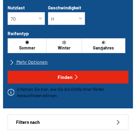
Nutzlast
Geschwindigkeit
Reifentyp
Sommer
Winter
Ganzjahres
Mehr Optionen
Alle Marken
Finden
Erfahren Sie hier, wie Sie die Größe Ihrer Reifen
Fahrzeugtyp
herausfinden können.
Run-flat
Filtern nach