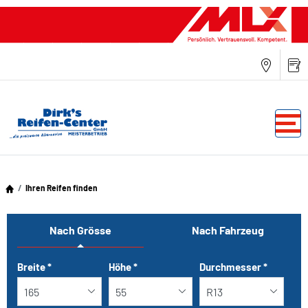
Ihren Reifen finden
Nach Grösse
Nach Fahrzeug
Tab updated: Nach Grösse
Breite
*
Höhe
*
Durchmesser
*