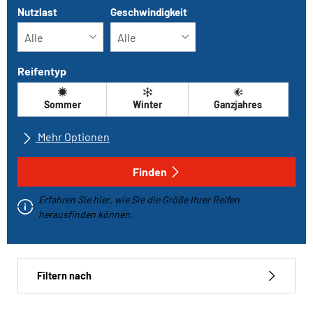
Nutzlast
Geschwindigkeit
Reifentyp
Sommer
Winter
Ganzjahres
Mehr Optionen
Alle Marken
Finden
Erfahren Sie hier, wie Sie die Größe Ihrer Reifen
Fahrzeugtyp
herausfinden können.
Run-flat
Filtern nach