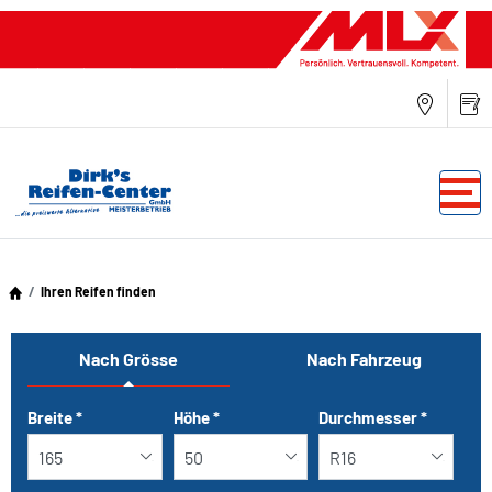
Ihren Reifen finden
Nach Grösse
Nach Fahrzeug
Tab updated: Nach Grösse
Breite
*
Höhe
*
Durchmesser
*