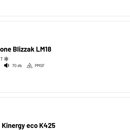
one Blizzak LM18
2
T
70 db
PMSF
 Kinergy eco K425