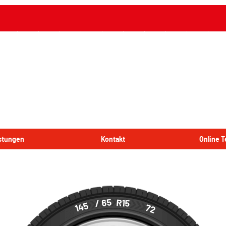
istungen
Kontakt
Online 
/ 65
R15
145
72