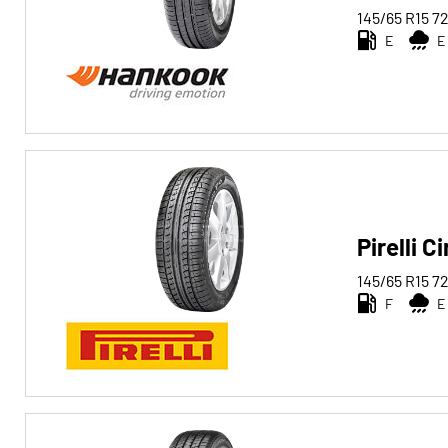
145/65 R15
7
E
E
Pirelli C
145/65 R15
7
F
E