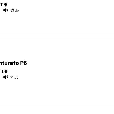
2
T
69 db
inturato P6
2
H
71 db