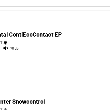
ntal ContiEcoContact EP
2
T
70 db
Winter Snowcontrol
2
T