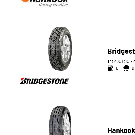
Run-flat
Run-flat (0)
Keine Run-flat (39)
Mehr
Bridgest
Optionen
145/65 R15
7
E
D
Hankook