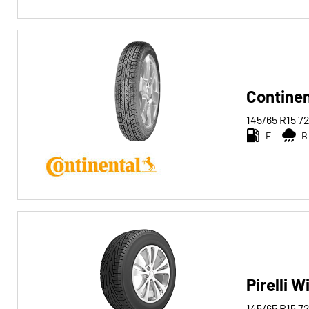
Contine
145/65 R15
7
F
B
Pirelli 
145/65 R15
7