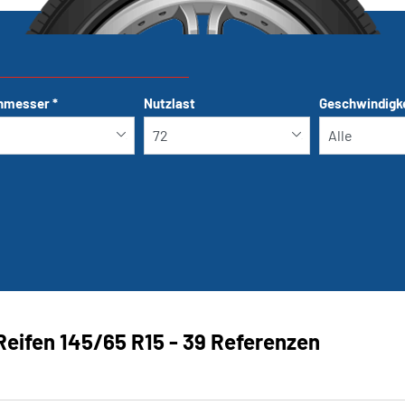
hmesser
*
Nutzlast
Geschwindigk
Run-flat
Reifen ‎145/65 R15 - 39 Referenzen