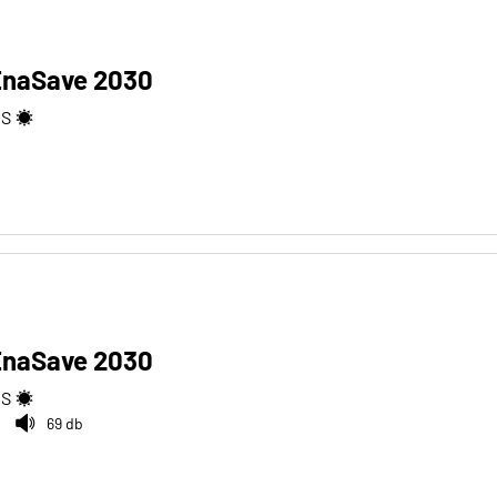
EnaSave 2030
2
S
EnaSave 2030
2
S
69 db