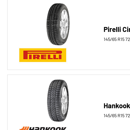
Reifentyp
Alle Arten (39)
Winter (9)
Pirelli C
Sommer (22)
145/65 R15
7
Ganzjahres (8)
Fahrzeugtyp
Alle Arten (39)
Pkw (39)
4x4/Offroad (0)
Hankook
Transporter (0)
Wohnmobil (0)
145/65 R15
7