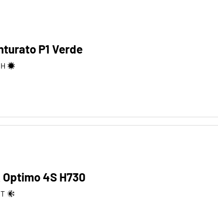
inturato P1 Verde
2
H
 Optimo 4S H730
2
T