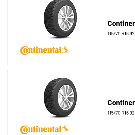
Alle Arten (2)
Winter (0)
Continen
Sommer (2)
115/70 R16
92
Ganzjahres (0)
Fahrzeugtyp
Alle Arten (2)
Pkw (2)
4x4/Offroad (0)
Continen
Transporter (0)
Wohnmobil (0)
115/70 R16
92
Run-flat