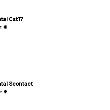
tal Cst17
M
tal Scontact
M