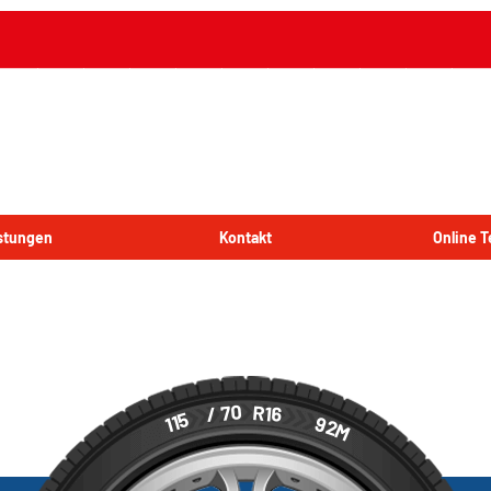
istungen
Kontakt
Online 
/ 70
R16
115
92
M