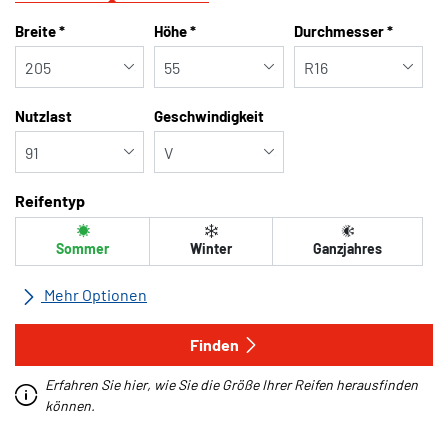
Tab updated: Nach Grösse
Breite
*
Höhe
*
Durchmesser
*
Nutzlast
Geschwindigkeit
Reifentyp
Sommer
Winter
Ganzjahres
Mehr Optionen
Alle Marken
Finden
Erfahren Sie hier, wie Sie die Größe Ihrer Reifen herausfinden
Fahrzeugtyp
können.