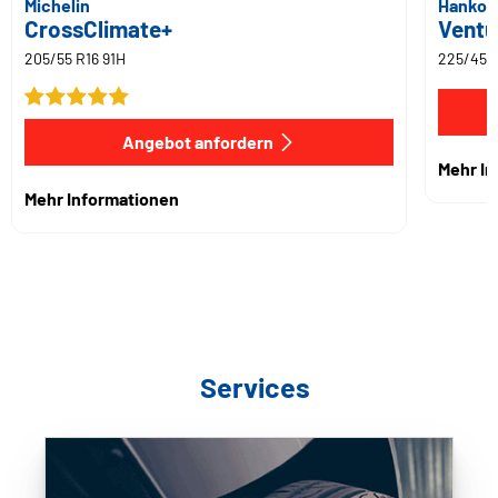
Michelin
Hankoo
CrossClimate+
Ventu
205/55 R16 91H
225/45 R
Angebot anfordern
Mehr I
Mehr Informationen
Services